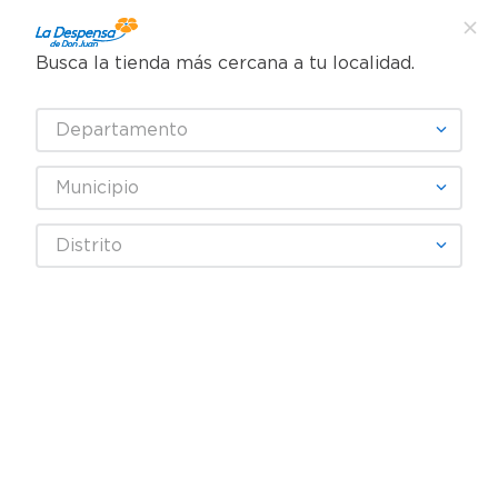
Busca la tienda más cercana a tu localidad.
¿Qué estás buscando?
Departamento
TÉRMINOS MÁS BUSCADOS
SELECCIONA TU TIENDA
1
.
cafe
Municipio
2
.
pampers
Artículos para el hogar
Ferretería
Pilas y baterías
Distrito
3
.
cerveza
Batería alcalina Rayovac AA – 6 Uds
4
.
papel higiénico
5
.
shampoo
6
.
dove
7
.
leche
8
.
aceite
9
.
garnier