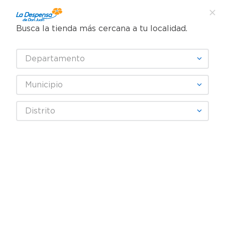
Busca la tienda más cercana a tu localidad.
¿Qué estás buscando?
Departamento
TÉRMINOS MÁS BUSCADOS
SELECCIONA TU TIENDA
1
.
cafe
Municipio
2
.
pampers
Abarrotes
Especias y Sazonadores
Especias
Distrito
3
.
cerveza
Ajo Mccormick molido - 34 g
4
.
papel higiénico
5
.
shampoo
6
.
dove
7
.
leche
8
.
aceite
9
.
garnier