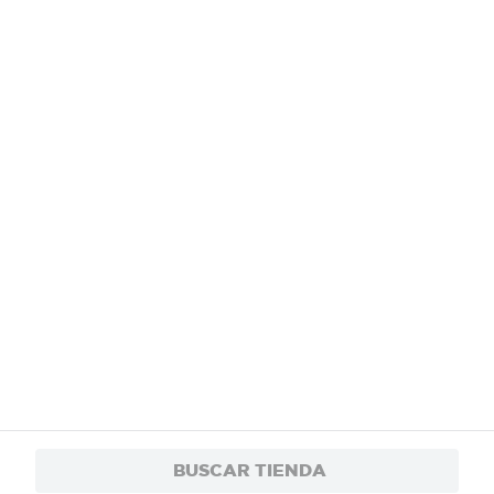
¿Necesitás ayuda?
Servicios
Financiamiento
Trabaja con nosotros
App
© 2024 Copyright. Todos los derechos reservados Walmart Centroamérica.
BUSCAR TIENDA