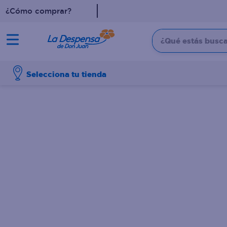
¿Cómo comprar?
¿Qué estás buscan
TÉRMINOS MÁS BUSCADO
Selecciona tu tienda
1
.
cafe
2
.
pampers
3
.
cerveza
4
.
papel higiénico
5
.
shampoo
6
.
dove
7
.
leche
8
.
aceite
9
.
garnier