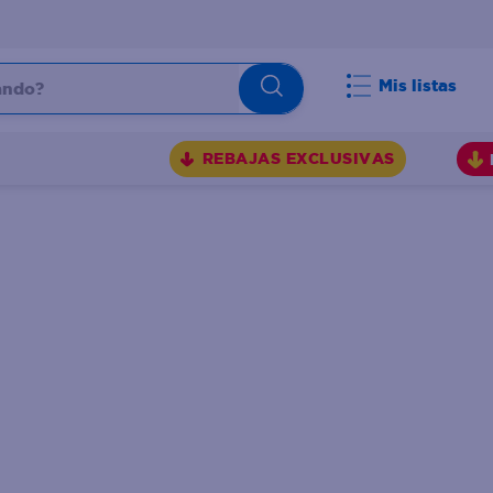
do?
Mis listas
S
REBAJAS EXCLUSIVAS