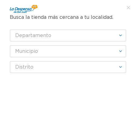
Busca la tienda más cercana a tu localidad.
¿Qué estás buscando?
Departamento
TÉRMINOS MÁS BUSCADOS
SELECCIONA TU TIENDA
1
.
cafe
Municipio
2
.
pampers
Limpieza
Limpieza del hogar
Insecticidas y Trampas
Distrito
3
.
cerveza
Repelente OFF! En Crema Family De Insectos, Con Aloe Vera - 200
4
.
papel higiénico
ml
5
.
shampoo
REBAJA
6
.
dove
7
.
leche
8
.
aceite
9
.
garnier