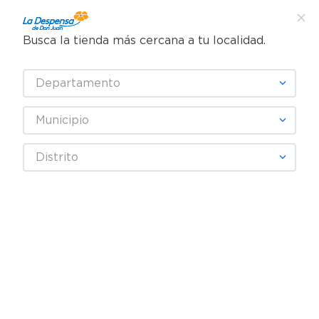
Busca la tienda más cercana a tu localidad.
¿Qué estás buscando?
Departamento
TÉRMINOS MÁS BUSCADOS
SELECCIONA TU TIENDA
1
.
cafe
Municipio
2
.
pampers
Limpieza
Accesorios para limpieza
Distrito
3
.
cerveza
Escobas, Cepillos y Escurridores de Piso
Trapeador Lica Metalico - 1 Unidad
4
.
papel higiénico
5
.
shampoo
6
.
dove
7
.
leche
8
.
aceite
9
.
garnier