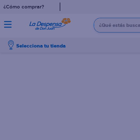
¿Cómo comprar?
¿Qué estás buscan
TÉRMINOS MÁS BUSCADO
Selecciona tu tienda
1
.
cafe
2
.
pampers
3
.
cerveza
4
.
papel higiénico
5
.
shampoo
6
.
dove
7
.
leche
8
.
aceite
9
.
garnier