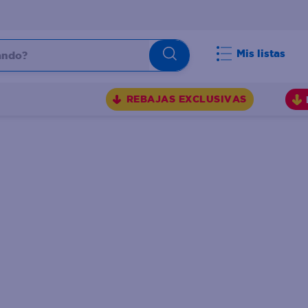
do?
Mis listas
S
REBAJAS EXCLUSIVAS