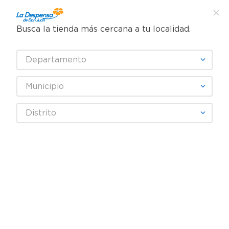
Busca la tienda más cercana a tu localidad.
¿Qué estás buscando?
Departamento
TÉRMINOS MÁS BUSCADOS
SELECCIONA TU TIENDA
1
.
cafe
Municipio
2
.
pampers
Lácteos
Leche
Leche Deslactosada
Distrito
3
.
cerveza
Leche Dos Pinos Delactomy 6 Pack - 1500 ml
4
.
papel higiénico
5
.
shampoo
6
.
dove
7
.
leche
8
.
aceite
9
.
garnier